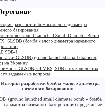
держание
стория разработки бомбы малого диаметра
много базирования
спытания Ground Launched Small Diameter Bomb
ТХ GLSDB (бомба малого диаметра наземного
рования)
АБ SDB-I
оставки GLSDB (ground launched small diameter
) на Украину
тоимость GLSDB, GLMRS, SDB и их количество
асто задаваемые вопросы
. История разработки бомбы малого диаметра
наземного базирования
B (ground launched small diameter bomb – бомба
го диаметра наземного базирования) представляет