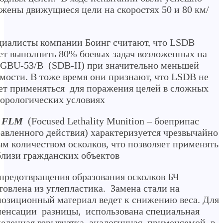
жены движущиеся цели на скоростях 50 и 80 км/
иалисты компании Боинг считают, что LSDB
т выполнить 80% боевых задач возложенных на
GBU-53/B (SDB-II) при значительно меньшей
мости. В тоже время они признают, что LSDB не
т применяться для поражения целей в сложных
орологических условиях
 FLM
(Focused Lethality Munition – боеприпас
авленного действия) характеризуется чрезвычайно
м количеством осколков, что позволяет применять
близи гражданских объектов
предотвращения образования осколков БЧ
товлена из углепластика. Замена стали на
озиционный материал ведет к снижению веса. Для
енсации разницы, использована специальная
еленная взрывчатка, аналогичная применяемой в