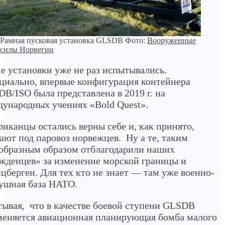
Рамная пусковая установка GLSDB Фото:
Вооруженные
силы Норвегии
е установки уже не раз испытывались.
иально, впервые конфигурация контейнера
B/ISO была представлена в 2019 г. на
ународных учениях «Bold Quest».
иканцы остались верны себе и, как принято,
ают под паровоз норвежцев. Ну а те, таким
образным образом отблагодарили наших
жденцев» за изменение морской границы и
берген. Для тех кто не знает — там уже военно-
ушная база НАТО.
ывая, что в качестве боевой ступени GLSDB
еняется авиационная планирующая бомба малого