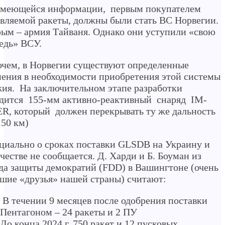
имеющейся информации, первым покупателем
вляемой ракеты, должны были стать ВС Норвегии.
ым – армия Тайваня. Однако они уступили «свою
едь» ВСУ.
чем, в Норвегии существуют определенные
ения в необходимости приобретения этой системы
ия. На заключительном этапе разработки
дится 155-мм активно-реактивный снаряд IM-
R, который должен перекрывать ту же дальность
150 км)
иально о сроках поставки GLSDB на Украину и
честве не сообщается. Д. Харди и Б. Боуман из
а защиты демократий (FDD) в Вашингтоне (очень
шие «друзья» нашей страны) считают:
В течении 9 месяцев после одобрения поставки
Пентагоном – 24 ракеты и 2 ПУ
До конца 2024 г. 750 ракет и 12 пусковых