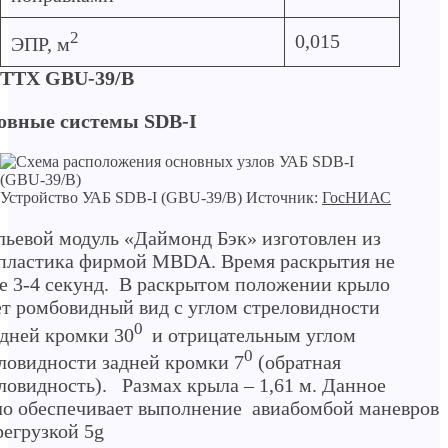
2
0,015
ЭПР, м
ТТХ GBU-39/B
овные системы SDB-I
Устройство УАБ SDB-I (GBU-39/B) Источник:
ГосНИАС
ьевой модуль «Даймонд Бэк» изготовлен из
пластика фирмой МBDA. Время раскрытия не
е 3-4 секунд. В раскрытом положении крыло
т ромбовидный вид с углом стреловидности
0
дней кромки 30
и отрицательным углом
0
ловидности задней кромки 7
(обратная
ловидность). Размах крыла – 1,61 м. Данное
о обеспечивает выполнение авиабомбой маневров
регрузкой 5g