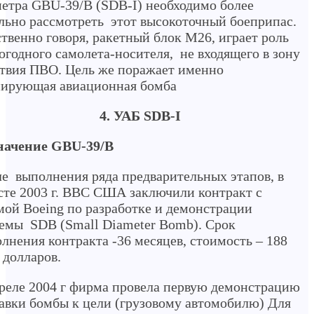
етра GBU-39/B (SDB-I) необходимо более
льно рассмотреть этот высокоточный боеприпас.
твенно говоря, ракетный блок М26, играет роль
огодного самолета-носителя, не входящего в зону
твия ПВО. Цель же поражает именно
нирующая авиационная бомба
4. УАБ SDB-I
начение GBU-39/B
е выполнения ряда предварительных этапов, в
сте 2003 г. ВВС США заключили контракт с
ой Boeing по разработке и демонстрации
емы SDB (Small Diameter Bomb). Срок
лнения контракта -36 месяцев, стоимость – 188
 долларов.
реле 2004 г фирма провела первую демонстрацию
авки бомбы к цели (грузовому автомобилю) Для