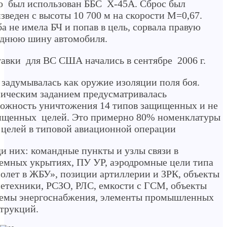
о был использован ББС Х-45А. Сброс был
зведен с высоты 10 700 м на скорости М=0,67.
а не имела БЧ и попав в цель, сорвала правую
еднюю шину автомобиля.
авки для ВС США начались в сентябре 2006 г.
задумывалась как оружие изоляции поля боя.
ическим заданием предусматривалась
ожность уничтожения 14 типов защищенных и не
ищенных целей. Это примерно 80% номенклатуры
 целей в типовой авиационной операции
и них: командные пункты и узлы связи в
емных укрытиях, ПУ УР, аэродромные цели типа
олет в ЖБУ», позиции артиллерии и ЗРК, объекты
етехники, РСЗО, РЛС, емкости с ГСМ, объекты
темы энергоснабжения, элементы промышленных
трукций.