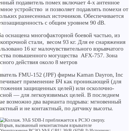
нный подавитель помех включает 4-х антенное
мное устройство и позволяет подавлять помехи от
ольких разнесенных источников. Обеспечивается
хозащищенность с общим уровнем 90 dB.
а оснащена многофакторной боевой частью, из
копрочной стали, весом 93 кг. Для ее снаряжения
льзовано 16 кг малочувствительного взрывчатого
ства повышенного могущества AFX-757. Зона
сного действия около 8 метров
ватель FMU-152 (JPF) фирмы Kaman Dayron, Inc
печивает применение БЧ как проникающей (для
тожения защищенных целей) или осколочно-
сной — для легкоуязвимых целей. В последнем
ае возможно два варианта подрыва: мгновенный
актный и не контактный, по датчику высоты.
Уничтожение РСЗО УАБ GBU-39/B (SDB-I) Источник: