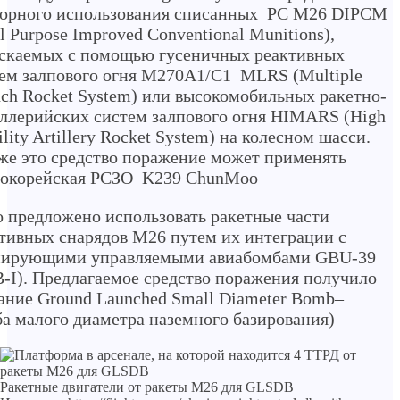
торного использования списанных РС М26 DIPCM
l Purpose Improved Conventional Munitions),
скаемых с помощью гусеничных реактивных
ем залпового огня М270А1/C1 MLRS (Multiple
ch Rocket System) или высокомобильных ракетно-
ллерийских систем залпового огня HIMARS (High
lity Artillery Rocket System) на колесном шасси.
же это средство поражение может применять
окорейская РСЗО K239 ChunMoo
 предложено использовать ракетные части
тивных снарядов М26 путем их интеграции с
нирующими управляемыми авиабомбами GBU-39
-I). Предлагаемое средство поражения получило
ание Ground Launched Small Diameter Bomb–
а малого диаметра наземного базирования)
Ракетные двигатели от ракеты М26 для GLSDB