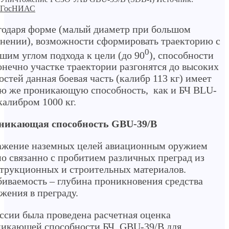
ГосНИАС
одаря форме (малый диаметр при большом
нении), возможности сформировать траекторию с
0
шим углом подхода к цели (до 90
), способности
онечно участке траектории разгонятся до высоких
остей данная боевая часть (калибр 113 кг) имеет
ю же проникающую способность, как и БЧ BLU-
калибром 1000 кг.
никающая способность GBU-39/B
ажение наземных целей авиационным оружием
о связанно с пробитием различных преград из
трукционных и строительных материалов.
иваемость – глубина проникновения средства
жения в преграду.
ссии была проведена расчетная оценка
никающей способности БЧ GBU-39/B для