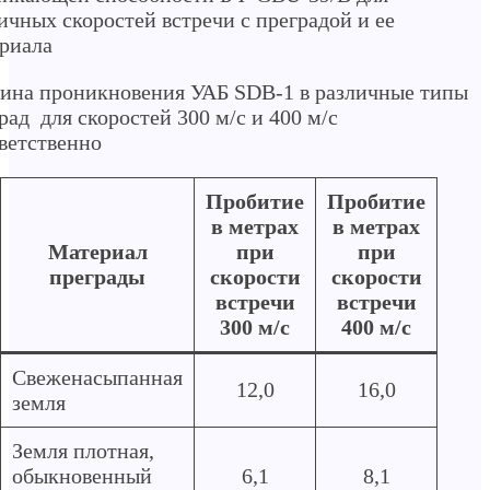
ичных скоростей встречи с преградой и ее
риала
ина проникновения УАБ SDB-1 в различные типы
рад для скоростей 300 м/с и 400 м/с
ветственно
Пробитие
Пробитие
в метрах
в метрах
Материал
при
при
преграды
скорости
скорости
встречи
встречи
300 м/с
400 м/с
Свеженасыпанная
12,0
16,0
земля
Земля плотная,
обыкновенный
6,1
8,1