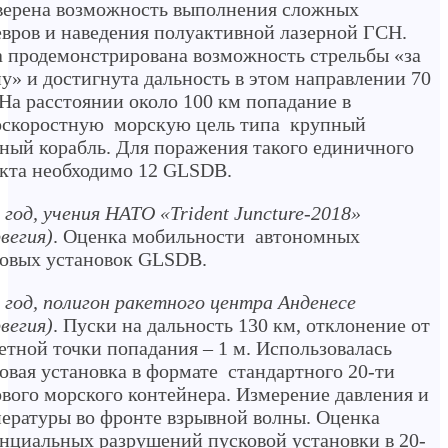
ерена возможность выполнения сложных
вров и наведения полуактивной лазерной ГСН.
 продемонстрирована возможность стрельбы «за
у» и достигнута дальность в этом направлении 70
На расстоянии около 100 км попадание в
оскоростную морскую цель типа крупный
ный корабль. Для поражения такого единичного
кта необходимо 12 GLSDB.
 год, учения НАТО «Trident Juncture-2018»
вегия)
. Оценка мобильности автономных
овых установок GLSDB.
 год, полигон ракетного центра Анденесе
вегия)
. Пуски на дальность 130 км, отклонение от
етной точки попадания – 1 м. Использовалась
овая установка в формате стандартного 20-ти
вого морского контейнера. Измерение давления и
ературы во фронте взрывной волны. Оценка
нциальных разрушений пусковой установки в 20-