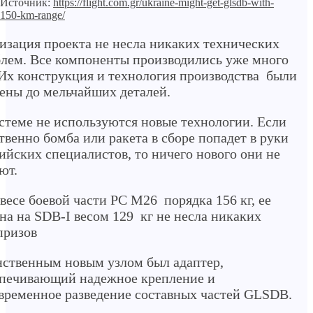
Источник:
https://flight.com.gr/ukraine-might-get-glsdb-with-
150-km-range/
изация проекта не несла никаких технических
лем. Все компоненты производились уже много
 Их конструкция и технология производства были
ены до мельчайших деталей.
стеме не используются новые технологии. Если
твенно бомба или ракета в сборе попадет в руки
ийских специалистов, то ничего нового они не
ют.
весе боевой части РС М26 порядка 156 кг, ее
на на SDB-I весом 129 кг не несла никаких
призов
ственным новым узлом был адаптер,
печивающий надежное крепление и
временное разведение составных частей GLSDB.