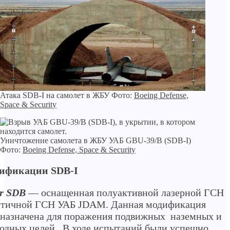
Атака SDB-I на самолет в ЖБУ Фото:
Boeing Defense,
Space & Security
Уничтожение самолета в ЖБУ УАБ GBU-39/B (SDB-I)
Фото:
Boeing Defense, Space & Security
ификации SDB-I
r SDB
— оснащенная полуактивной лазерной ГСН
нтичной ГСН УАБ JDAM. Данная модификация
назначена для поражения подвижных наземных и
одных целей. В ходе испытаний были успешно