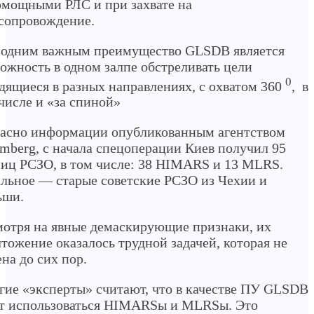
мощными РЛС и при захвате на
сопровождение.
 одним важным преимущество GLSDB является
ожность в одном залпе обстреливать цели
0
дящиеся в разных направлениях, с охватом 360
, в
числе и «за спиной»
асно информации опубликованным агентством
mberg, с начала спецоперации Киев получил 95
иц РСЗО, в том числе: 38 HIMARS и 13 MLRS.
льное — старые советские РСЗО из Чехии и
ьши.
отря на явные демаскирующие признаки, их
тожение оказалось трудной задачей, которая не
на до сих пор.
ие «эксперты» считают, что в качестве ПУ GLSDB
т использоваться HIMARSы и MLRSы. Это