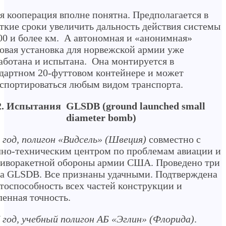
я кооперация вполне понятна. Предполагается в
ткие сроки увеличить дальность действия системы
00 и более км. А автономная и «анонимная»
овая установка для норвежской армии уже
аботана и испытана. Она монтируется в
дартном 20-футтовом контейнере и может
спортироваться любым видом транспорта.
2. Испытания GLSDB (ground launched small
diameter bomb)
 год, полигон «Видсель» (Швеция)
совместно с
но-техническим центром по проблемам авиации и
иворакетной обороны армии США. Проведено три
а GLSDB. Все признаны удачными. Подтверждена
тоспособность всех частей конструкции и
ленная точность.
 год, учебный полигон АБ «Эглин» (Флорида)
.