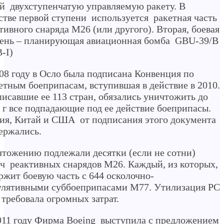
й двухступенчатую управляемую ракету. В
стве первой ступени используется ракетная часть
тивного снаряда М26 (или другого). Вторая, боевая
ень – планирующая авиационная бомба GBU-39/B
-I)
08 году в Осло была подписана Конвенция по
етным боеприпасам, вступившая в действие в 2010.
исавшие ее 113 стран, обязались уничтожить до
 г все подпадающие под ее действие боеприпасы.
ия, Китай и США от подписания этого документа
ержались.
тожению подлежали десятки (если не сотни)
ч реактивных снарядов М26. Каждый, из которых,
ржит боевую часть с 644 осколочно-
лятивными суббоеприпасами М77. Утилизация РС
требовала огромных затрат.
11 году Фирма Boeing выступила с предложением