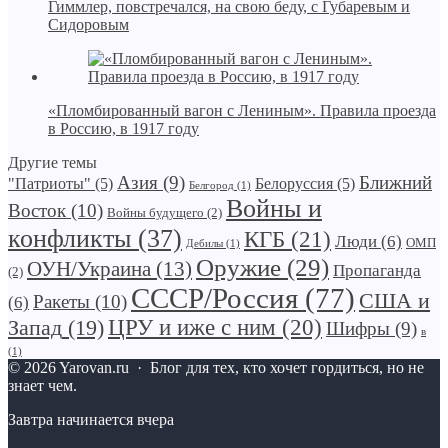
Гиммлер, повстречался, на свою беду, с Губаревым и
Сидоровым
«Пломбированный вагон с Лениным». Правила проезда
в Россию, в 1917 году
Другие темы
Азия
(9)
Ближний
"Патриоты"
(5)
Белоруссия
(5)
Белгород
(1)
Войны и
Восток
(10)
Войны будущего
(2)
конфликты
(37)
КГБ
(21)
Люди
(6)
ОМП
Дебилы
(1)
Оружие
(29)
ОУН/Украина
(13)
Пропаганда
(2)
СССР/Россия
(77)
США и
Ракеты
(10)
(6)
Запад
(19)
ЦРУ и иже с ним
(20)
Шифры
(9)
в
(1)
©
2026
Yarovan.ru
·
Блог для тех, кто хочет гордиться, но не
знает чем.
Завтра начинается вчера