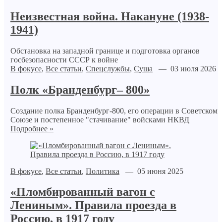
Неизвестная война. Накануне (1938-
1941)
Обстановка на западной границе и подготовка органов
госбезопасности СССР к войне
В фокусе
,
Все статьи
,
Спецслужбы
,
Суша
— 03 июля 2026
Полк «Бранденбург– 800»
Создание полка Бранденбург-800, его операции в Советском
Союзе и постепенное "стачивание" войсками НКВД
Подробнее »
В фокусе
,
Все статьи
,
Политика
— 05 июня 2025
«Пломбированный вагон с
Лениным». Правила проезда в
Россию, в 1917 году