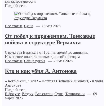
ангажированности
Подробнее »
Все статьи
,
Суша
— 23 мая 2025
От побед к поражениям. Танковые
войска в структуре Вермахта
Структура Вермахта от Группы армий до дивизии.
Изменение штата танковых дивизий по годам
Все статьи
,
Спецслужбы
— 20 мая 2025
Кто и как убил А. Антонова
– Кого бьешь, Яков? – Погулял Степаныч, и хватит, - и убил
Антонова
Подробнее »
В фокусе
,
Воздух
,
Все статьи
,
Суша
,
Технологии
— 09
марта 2025