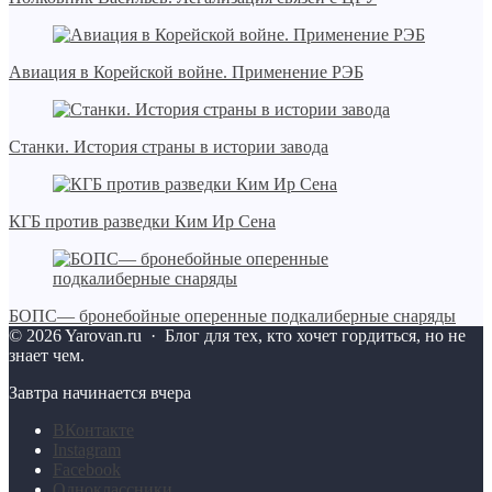
Авиация в Корейской войне. Применение РЭБ
Станки. История страны в истории завода
КГБ против разведки Ким Ир Сена
БОПС— бронебойные оперенные подкалиберные снаряды
©
2026
Yarovan.ru
·
Блог для тех, кто хочет гордиться, но не
знает чем.
Завтра начинается вчера
BКонтакте
Instagram
Facebook
Одноклассники