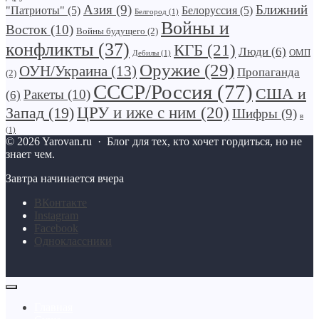
Азия
(9)
Ближний
"Патриоты"
(5)
Белоруссия
(5)
Белгород
(1)
Войны и
Восток
(10)
Войны будущего
(2)
конфликты
(37)
КГБ
(21)
Люди
(6)
ОМП
Дебилы
(1)
Оружие
(29)
ОУН/Украина
(13)
Пропаганда
(2)
СССР/Россия
(77)
США и
Ракеты
(10)
(6)
Запад
(19)
ЦРУ и иже с ним
(20)
Шифры
(9)
в
(1)
©
2026
Yarovan.ru
·
Блог для тех, кто хочет гордиться, но не
знает чем.
Завтра начинается вчера
BКонтакте
Instagram
Facebook
Одноклассники
Главная