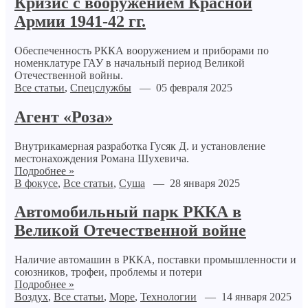
Кризис с вооружением Красной
Армии 1941-42 гг.
Обеспеченность РККА вооружением и приборами по
номенклатуре ГАУ в начальный период Великой
Отечественной войны.
Все статьи
,
Спецслужбы
— 05 февраля 2025
Агент «Роза»
Внутрикамерная разработка Гусяк Д. и установление
местонахождения Романа Шухевича.
Подробнее »
В фокусе
,
Все статьи
,
Суша
— 28 января 2025
Автомобильный парк РККА в
Великой Отечественной войне
Наличие автомашин в РККА, поставки промышленности и
союзников, трофеи, проблемы и потери
Подробнее »
Воздух
,
Все статьи
,
Море
,
Технологии
— 14 января 2025