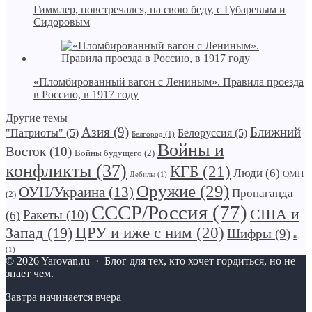
Гиммлер, повстречался, на свою беду, с Губаревым и
Сидоровым
«Пломбированный вагон с Лениным». Правила проезда
в Россию, в 1917 году
Другие темы
Азия
(9)
Ближний
"Патриоты"
(5)
Белоруссия
(5)
Белгород
(1)
Войны и
Восток
(10)
Войны будущего
(2)
конфликты
(37)
КГБ
(21)
Люди
(6)
ОМП
Дебилы
(1)
Оружие
(29)
ОУН/Украина
(13)
Пропаганда
(2)
СССР/Россия
(77)
США и
Ракеты
(10)
(6)
Запад
(19)
ЦРУ и иже с ним
(20)
Шифры
(9)
в
(1)
©
2026
Yarovan.ru
·
Блог для тех, кто хочет гордиться, но не
знает чем.
Завтра начинается вчера