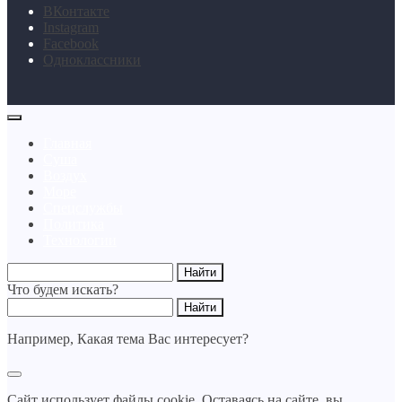
BКонтакте
Instagram
Facebook
Одноклассники
Главная
Суша
Воздух
Море
Спецслужбы
Политика
Технологии
Что будем искать?
Например,
Какая тема Вас интересует?
Сайт использует файлы cookie. Оставаясь на сайте, вы